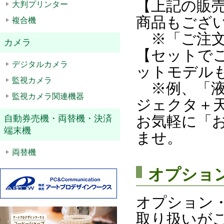
【上記の販
大判プリンター
商品もござ
複合機
※「ご注文
カメラ
【セットで
デジタルカメラ
ットモデル
監視カメラ
※例、「液
監視カメラ関連機器
ジェクタ＋
お気軽に「
自動券売機・両替機・決済
端末機
ませ。
両替機
オプショ
オプション
取り扱いが