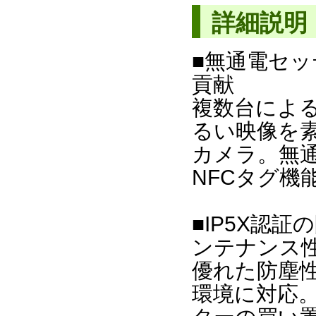
詳細説明
■無通電セ
貢献
複数台によ
るい映像を
カメラ。無
NFCタグ機
■IP5X認
ンテナンス
優れた防塵
環境に対応