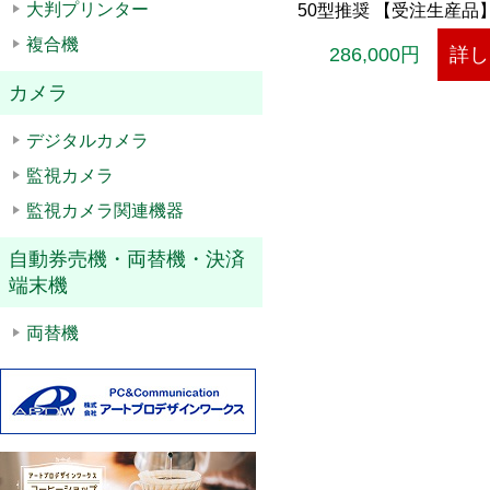
大判プリンター
50型推奨 【受注生産品
縦向き・横向きどちらも
複合機
286,000円
詳し
能。 日本の森林保護に
役立ちたいという一心で
カメラ
製品。 木目の表情や放
デジタルカメラ
スチール製や樹脂製では
ができない最高の癒しを
監視カメラ
す。 宴会場・料亭・旅
監視カメラ関連機器
屋・和菓子屋・蕎麦屋な
特の上品な演出のほか、
自動券売機・両替機・決済
交えたデザイン性がアパ
端末機
ストラン・美容室や各種
にも効果的にマッチング
両替機
背部の格子は取り外しが
PC・STBなどが収納で