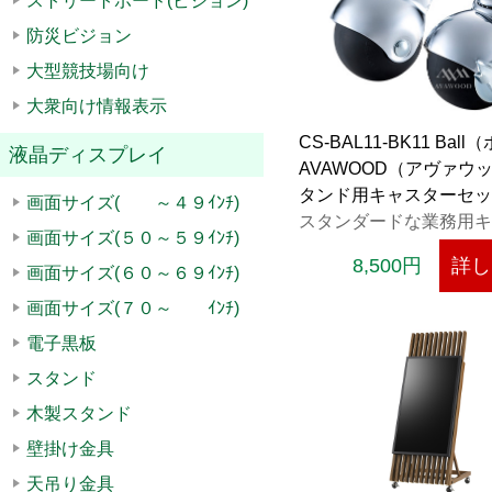
ストリートボード(ビジョン)
防災ビジョン
大型競技場向け
大衆向け情報表示
CS-BAL11-BK11 Bal
液晶ディスプレイ
AVAWOOD（アヴァウッ
タンド用キャスターセッ
画面サイズ( ～４９ｲﾝﾁ)
スタンダードな業務用キ
画面サイズ(５０～５９ｲﾝﾁ)
ー。
8,500円
詳し
画面サイズ(６０～６９ｲﾝﾁ)
画面サイズ(７０～ ｲﾝﾁ)
電子黒板
スタンド
木製スタンド
壁掛け金具
天吊り金具