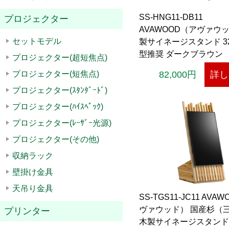
SS-HNG11-DB11
プロジェクター
AVAWOOD（アヴァウッ
セットモデル
製サイネージスタンド 3
型推奨 ダークブラウン
プロジェクター(超短焦点)
縦向き/横向きどちらで
プロジェクター(短焦点)
82,000円
詳し
能。 木の質感を活かし
プロジェクター(ｽﾀﾝﾀﾞｰﾄﾞ)
ドで高級感を演出。 和
ジアンetc.どんな空間
プロジェクター(ﾊｲｽﾍﾟｯｸ)
ングする木製サイネージ
プロジェクター(ﾚｰｻﾞｰ光源)
ド。
プロジェクター(その他)
収納ラック
壁掛け金具
天吊り金具
SS-TGS11-JC11 AVA
ヴァウッド） 国産杉（
プリンター
木製サイネージスタンド 